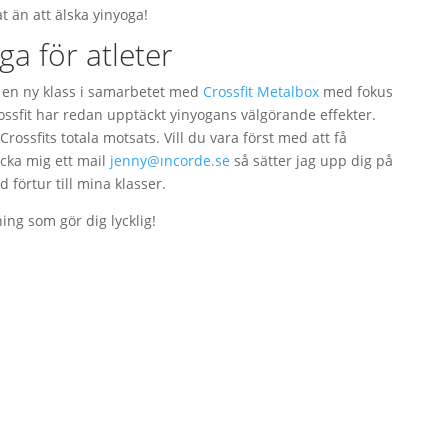
t än att älska yinyoga!
ga för atleter
 en ny klass i samarbetet med
Crossfit Metalbox
med fokus
ssfit har redan upptäckt yinyogans välgörande effekter.
rossfits totala motsats. Vill du vara först med att få
cka mig ett mail
jenny@ıncorde.se
så sätter jag upp dig på
id förtur till mina klasser.
ng som gör dig lycklig!