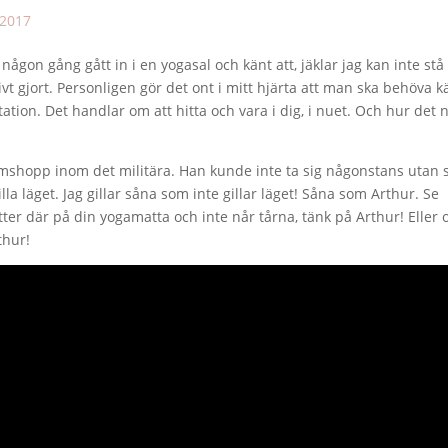
 2017
någon gång gått in i en yogasal och känt att, jäklar jag kan inte stå
ivt gjort. Personligen gör det ont i mitt hjärta att man ska behöva 
tation. Det handlar om att hitta och vara i dig, i nuet. Och hur det 
ärmshopp inom det militära. Han kunde inte ta sig någonstans utan 
lla läget. Jag gillar såna som inte gillar läget! Såna som Arthur. Se
tter där på din yogamatta och inte når tårna, tänk på Arthur! Eller
thur!