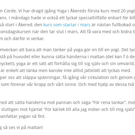
In Corde. Vi har dragit igång Yoga i Åkereds första kurs med 20 yog
ns. I måndags hade vi också ett lyckat specialtillfälle enbart för kil
 så stort i Åkered, den
kurs som startar i mars
är nästan fullbokad 
a onsdagskursen när den tar slut i mars. Att få vara med och bidra ti
m och därför vi verkar.
mveckan att bara att man tänker på yoga gör en till en yogi. Det ty
a stå på huvudet eller kunna sätta händerna i mattan (det kan f ö de
cket!), yoga är ett sätt att förhålla sig till sig själv och sin omvärld.
r enkelt att tänka men kanske inte alltid jättelätt att lyckas med.
lper oss att släppa spänningar, få igång vår cirkulation och genom 
 som förenar vår kropp och vårt sinne. Och med hjälp av dessa två
t med att sätta händerna mot pannan och säga ”För rena tankar”, mo
lutligen mot hjärtat ”För kärlek till alla jag möter och till mig själv”
anfattar yogan så fint.
g så ses vi på mattan!