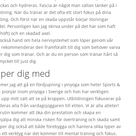
räckas och hydreras. Fascia är något man sällan tänker på i
tning. När du tränar är det ofta ett stort fokus på dina
ling. Och först när en skada uppstår börjar lösningar
t del. Personligen kan jag skriva under på det här som haft
 höft) och en skadad axel.
vi också hand om hela nervsystemet som löper genom vår
g rekommenderar den framförallt till dig som behöver varva
ler dig som tränar. Och är du en person som tränar hårt så
cket till just dig.
lper dig med
er jag att gå en fördjupning i yinyoga som heter Sports &
en pionjär inom yinyoga i Sverige och hon har verkligen
a upp mitt sätt att se på kroppen. Utbildningen fokuserar på
eras alla från vardagsjoggaren till eliten. Vi är alla atleter!
gsrutin kommer att öka din prestation och skapa en
hjälpa dig att minska risken för överträning och skada samt
er dig också att både förebygga och hantera olika typer av
ett verktyg när det kommer till mental träning och fokus.