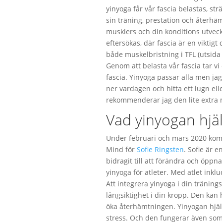
yinyoga får vår fascia belastas, st
sin träning, prestation och återhäm
musklers och din konditions utveck
eftersökas, där fascia är en viktig
både muskelbristning i TFL (utsida
Genom att belasta vår fascia tar 
fascia. Yinyoga passar alla men ja
ner vardagen och hitta ett lugn el
rekommenderar jag den lite extra my
Vad yinyogan hjä
Under februari och mars 2020 komm
Mind för
Sofie Ringsten
. Sofie är 
bidragit till att förändra och öppn
yinyoga för atleter. Med atlet inklud
Att integrera yinyoga i din tränin
långsiktighet i din kropp. Den kan 
öka återhämtningen. Yinyogan hjälp
stress. Och den fungerar även som 