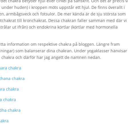
rdet chakra betyder hjul eller cirkel på sanskrit. Och det är precis 
 under huden) i kroppen möts uppstår ett hjul. De finns överallt i
en, armbågsveck och fotsulor. De mer kända är de sju största som
rotchakrat till kronchakrat. Dessa chakran faller samman med där vi
 strålar ut ifrån) och endokrina körtlar (körtlar med hormonella
ta information om respektive chakra på bloggen. Längre fram
lningar) som balanserar dina chakran. Under yogaklasser hänvisar
ve chakra och därför har jag angett de namnen nedan.
hara chakra
sthana chakra
ura chakra
ta chakra
ddha chakra
hakra