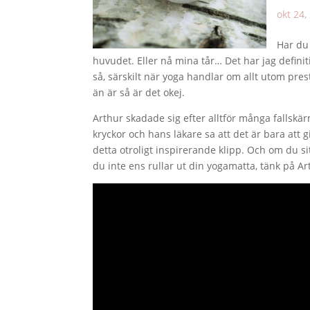
okt 24,
Har du 
huvudet. Eller nå mina tår… Det har jag definit
så, särskilt när yoga handlar om allt utom pres
än är så är det okej.
Arthur skadade sig efter alltför många fallsk
kryckor och hans läkare sa att det är bara att gi
detta otroligt inspirerande klipp. Och om du si
du inte ens rullar ut din yogamatta, tänk på Ar