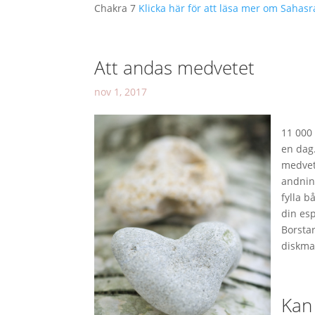
Chakra 7
Klicka här för att läsa mer om Sahas
Att andas medvetet
nov 1, 2017
11 000
en dag
medvet
andnin
fylla 
din esp
Borsta
diskma
Kan