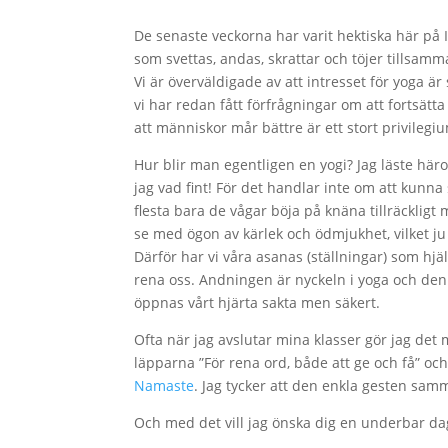
De senaste veckorna har varit hektiska här på 
som svettas, andas, skrattar och töjer tillsamma
Vi är överväldigade av att intresset för yoga är
vi har redan fått förfrågningar om att fortsätt
att människor mår bättre är ett stort privilegiu
Hur blir man egentligen en yogi? Jag läste häro
jag vad fint! För det handlar inte om att kunn
flesta bara de vågar böja på knäna tillräckligt my
se med ögon av kärlek och ödmjukhet, vilket ju ä
Därför har vi våra asanas (ställningar) som hjä
rena oss. Andningen är nyckeln i yoga och den
öppnas vårt hjärta sakta men säkert.
Ofta när jag avslutar mina klasser gör jag de
läpparna ”För rena ord, både att ge och få” och s
Namaste
. Jag tycker att den enkla gesten samm
Och med det vill jag önska dig en underbar da