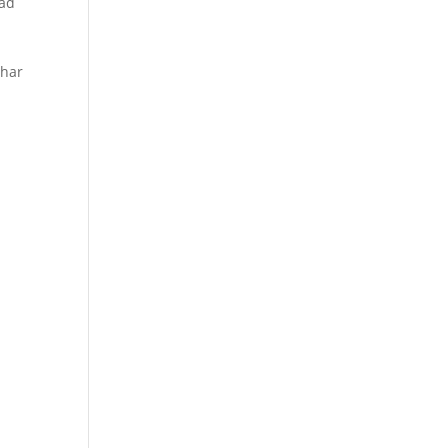
vad
 har