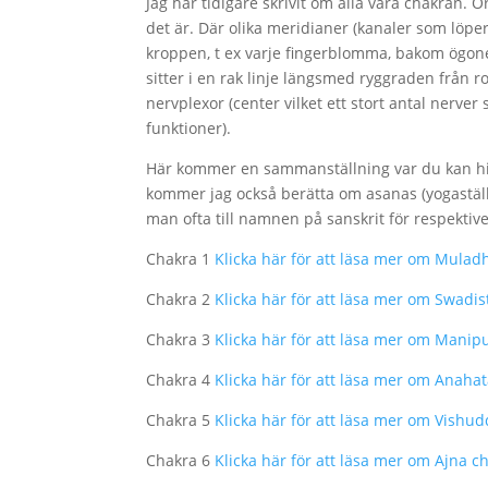
Jag har tidigare skrivit om alla våra chakran. O
det är. Där olika meridianer (kanaler som löper
kroppen, t ex varje fingerblomma, bakom ögon
sitter i en rak linje längsmed ryggraden från 
nervplexor (center vilket ett stort antal nerver
funktioner).
Här kommer en sammanställning var du kan hit
kommer jag också berätta om asanas (yogastäl
man ofta till namnen på sanskrit för respekti
Chakra 1
Klicka här för att läsa mer om Mulad
Chakra 2
Klicka här för att läsa mer om Swadi
Chakra 3
Klicka här för att läsa mer om Manip
Chakra 4
Klicka här för att läsa mer om Anaha
Chakra 5
Klicka här för att läsa mer om Vishu
Chakra 6
Klicka här för att läsa mer om Ajna c