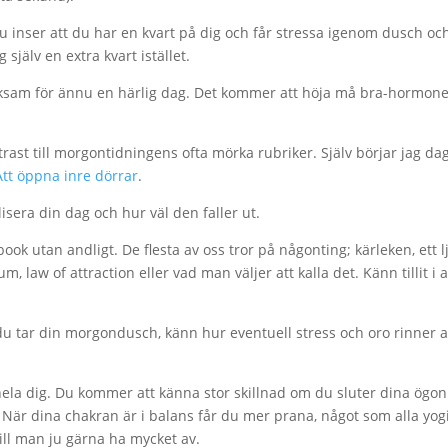
r du inser att du har en kvart på dig och får stressa igenom dusch oc
själv en extra kvart istället.
cksam för ännu en härlig dag. Det kommer att höja må bra-hormon
.
trast till morgontidningens ofta mörka rubriker. Själv börjar jag da
Att öppna inre dörrar
.
lisera din dag och hur väl den faller ut.
ok utan andligt. De flesta av oss tror på någonting; kärleken, ett l
m, law of attraction eller vad man väljer att kalla det. Känn tillit i a
är du tar din morgondusch, känn hur eventuell stress och oro rinner 
 hela dig. Du kommer att känna stor skillnad om du sluter dina ögo
r. När dina chakran är i balans får du mer prana, något som alla yog
ill man ju gärna ha mycket av.