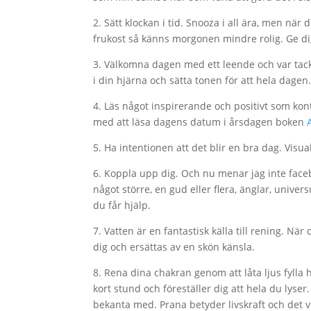
2. Sätt klockan i tid. Snooza i all ära, men nä
frukost så känns morgonen mindre rolig. Ge dig 
3. Välkomna dagen med ett leende och var ta
i din hjärna och sätta tonen för att hela dagen
4. Läs något inspirerande och positivt som kon
med att läsa dagens datum i årsdagen boken
5. Ha intentionen att det blir en bra dag. Visua
6. Koppla upp dig. Och nu menar jag inte facebo
något större, en gud eller flera, änglar, universu
du får hjälp.
7. Vatten är en fantastisk källa till rening. N
dig och ersättas av en skön känsla.
8. Rena dina chakran genom att låta ljus fylla
kort stund och föreställer dig att hela du lyse
bekanta med. Prana betyder livskraft och det v