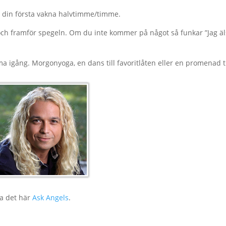
m din första vakna halvtimme/timme.
gt och framför spegeln. Om du inte kommer på något så funkar ”Jag ä
 igång. Morgonyoga, en dans till favoritlåten eller en promenad ti
ra det här
Ask Angels
.