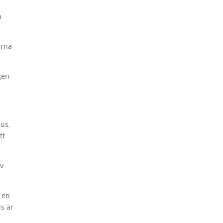
h
erna
gen
jus,
tt
av
n en
is är