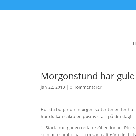
H
Morgonstund har guld 
jan 22, 2013
|
0 Kommentarer
Hur du börjar din morgon sätter tonen för hur
hur du kan säkra en positiv start på din dag!
1. Starta morgonen redan kvällen innan. Plock
som min sambo har som vana att göra det i sis