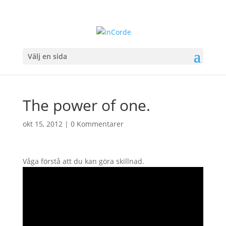
Välj en sida
The power of one.
okt 15, 2012
|
0 Kommentarer
Våga förstå att du kan göra skillnad.